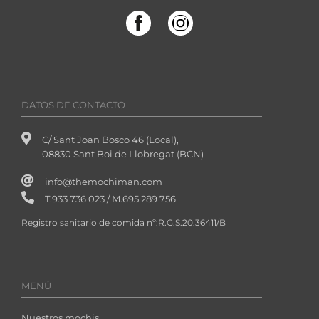
DATOS DE CONTACTO
C/ Sant Joan Bosco 46 (Local),
08830 Sant Boi de Llobregat (BCN)
info@themochiman.com
T.933 736 023 / M.695 289 756
Registro sanitario de comida nº:R.G.S.20.36411/B
MENÚ
Nuestros mochis