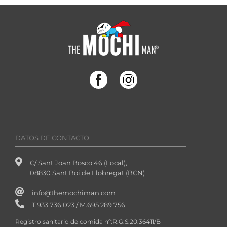
DATOS DE CONTACTO
C/ Sant Joan Bosco 46 (Local),
08830 Sant Boi de Llobregat (BCN)
info@themochiman.com
T.933 736 023 / M.695 289 756
Registro sanitario de comida nº:R.G.S.20.36411/B