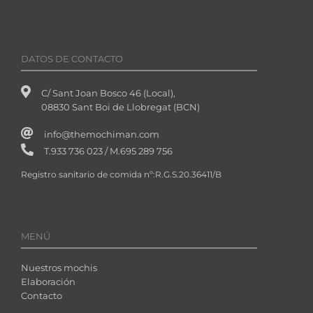
DATOS DE CONTACTO
C/ Sant Joan Bosco 46 (Local),
08830 Sant Boi de Llobregat (BCN)
info@themochiman.com
T.933 736 023 / M.695 289 756
Registro sanitario de comida nº:R.G.S.20.36411/B
MENÚ
Nuestros mochis
Elaboración
Contacto