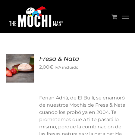
Saltar
al
contenido
Fresa & Nata
2,00
€
IVA incluido
Ferran Adrià, de El Bulli, se enamoró
de nuestros Mochis de Fresa & Nata
cuando los probó ya en 2004. Te
prometemos que a ti te pasará lo
mismo, porque la combinación de
las fresas naturales y la nata batida