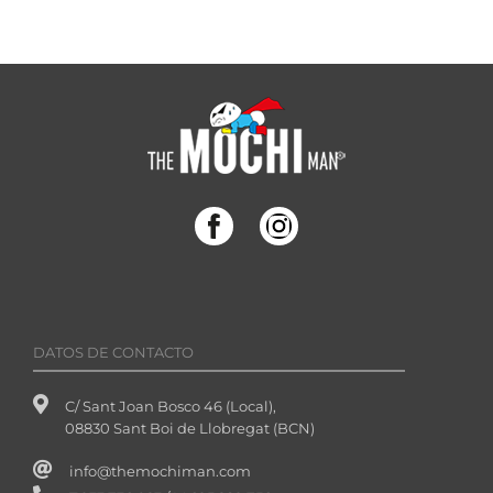
DATOS DE CONTACTO
C/ Sant Joan Bosco 46 (Local),
08830 Sant Boi de Llobregat (BCN)
info@themochiman.com