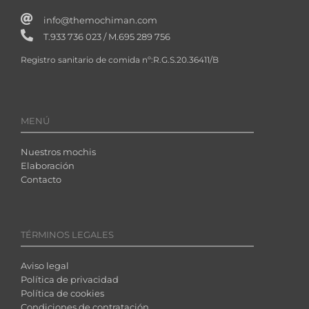
info@themochiman.com
T.933 736 023 / M.695 289 756
Registro sanitario de comida nº:R.G.S.20.36411/B
MENÚ
Nuestros mochis
Elaboración
Contacto
TÉRMINOS LEGALES
Aviso legal
Política de privacidad
Política de cookies
Condiciones de contratación