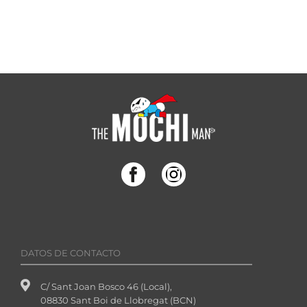
DATOS DE CONTACTO
C/ Sant Joan Bosco 46 (Local),
08830 Sant Boi de Llobregat (BCN)